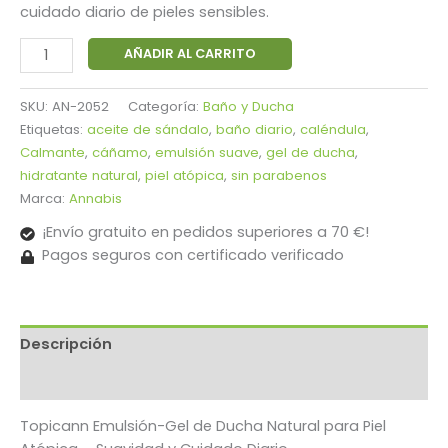
era:
es:
cuidado diario de pieles sensibles.
11,95 €.
11,39 €.
Topicann
AÑADIR AL CARRITO
Emulsión
-
SKU:
AN-2052
Categoría:
Baño y Ducha
Gel
Etiquetas:
aceite de sándalo
,
baño diario
,
caléndula
,
para
Calmante
,
cáñamo
,
emulsión suave
,
gel de ducha
,
Piel
hidratante natural
,
piel atópica
,
sin parabenos
Atópica
Marca:
Annabis
con
¡Envío gratuito en pedidos superiores a 70 €!
Cáñamo
Pagos seguros con certificado verificado
250ml
cantidad
Descripción
Información adicional
Topicann Emulsión-Gel de Ducha Natural para Piel