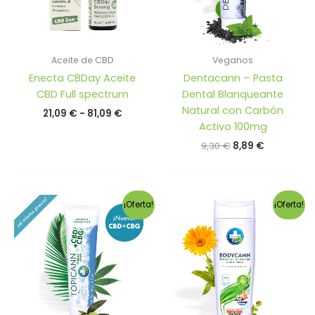
Aceite de CBD
Veganos
Enecta CBDay Aceite
Dentacann – Pasta
CBD Full spectrum
Dental Blanqueante
Natural con Carbón
Rango
21,09
€
-
81,09
€
de
Activo 100mg
precios:
El
El
9,30
€
8,89
€
desde
precio
precio
21,09 €
original
actual
hasta
era:
es:
81,09 €
9,30 €.
8,89 €.
¡Oferta!
¡Oferta!