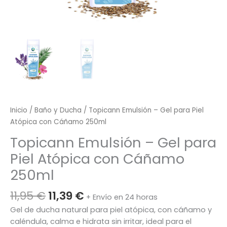
Inicio
/
Baño y Ducha
/ Topicann Emulsión – Gel para Piel
Atópica con Cáñamo 250ml
Topicann Emulsión – Gel para
Piel Atópica con Cáñamo
250ml
El
El
11,95
€
11,39
€
+ Envío en 24 horas
precio
precio
Gel de ducha natural para piel atópica, con cáñamo y
original
actual
caléndula, calma e hidrata sin irritar, ideal para el