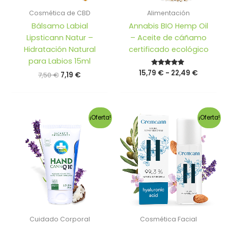
Cosmética de CBD
Alimentación
Bálsamo Labial
Annabis BIO Hemp Oil
Lipsticann Natur –
– Aceite de cáñamo
Hidratación Natural
certificado ecológico
para Labios 15ml
Rango
15,79
Valorado
€
-
22,49
€
El
El
7,50
€
7,19
€
con
de
precio
precio
5.00
precios:
de 5
original
actual
desde
era:
es:
15,79 €
7,50 €.
7,19 €.
hasta
¡Oferta!
¡Oferta!
22,49 €
Cuidado Corporal
Cosmética Facial