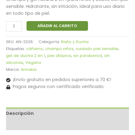
original
actual
sensible. Hidratante, sin irritación, ideal para uso diario
era:
es:
en todo tipo de piel.
12,00 €.
11,49 €.
Bodycann
AÑADIR AL CARRITO
Kids
&
SKU:
AN-2026
Categoría:
Baño y Ducha
Babies
Etiquetas:
cáñamo
,
champú niños
,
cuidado piel sensible
,
Champú
gel de ducha 2 en 1
,
piel atópica
,
sin parabenos
,
sin
y
siliconas
,
Vegano
Gel
Marca:
Annabis
Natural
¡Envío gratuito en pedidos superiores a 70 €!
-
Pagos seguros con certificado verificado
Suavidad
para
Piel
Sensible
Descripción
250ml
cantidad
Información adicional