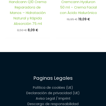
Handcann Q10 Crema
Cremcann Hyaluron
Reparadora de
50 ml – Crema Facial
Manos – Hidratación
con Ácido Hialurónico
Natural y Rápida
El
El
19,95
€
19,09
€
precio
precio
Absorción 75 ml
original
actual
El
El
8,50
€
8,09
€
era:
es:
precio
precio
19,95 €.
19,09 €.
original
actual
era:
es:
8,50 €.
8,09 €.
Paginas Legales
Política de cookies (UE)
Declaración de privacidad (UE)
Aviso Legal / Imprint
Descargo de responsabilidad