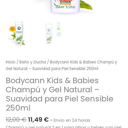
Inicio
/
Baño y Ducha
/ Bodycann Kids & Babies Champú y
Gel Natural – Suavidad para Piel Sensible 250ml
Bodycann Kids & Babies
Champú y Gel Natural –
Suavidad para Piel Sensible
250ml
El
El
12,00
€
11,49
€
+ Envío en 24 horas
precio
precio
Champú y gel natural 2 en 1 para niños y bebés con piel