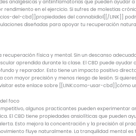
es analgésicas y antiinflamatorias que pueden ayudar a a
rendimiento en el ejercicio. Si sufres de molestias cróni
ficios-del-cbd]]propiedades del cannabidiol[[/LINK]] podr
ulaciones diseñadas para apoyar tu recuperación natural
 recuperación física y mental. Sin un descanso adecuado
scular aprendida durante la clase. El CBD puede ayudar a 
ndo y reparador. Esto tiene un impacto positivo directo 
 con mayor precisión y menos riesgo de lesión. Si quiere
 visitar este enlace sobre [[LINK:como-usar-cbd]]cómo u
del foco
ompetitivo, algunos practicantes pueden experimentar a
ica. El CBD tiene propiedades ansiolíticas que pueden ayu
rta. Esto mejora la concentración y la precisión al pract
ovimiento fluye naturalmente. La tranquilidad mental es