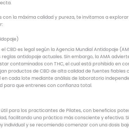
recta.
s con la máxima calidad y pureza, te invitamos a explora
r:
idopaje)
l CBD es legal según la Agencia Mundial Antidopaje (AMA),
as reglas antidopaje actuales. Sin embargo, la AMA advier
estar contaminados con THC, el cual está prohibido en co
ijan productos de CBD de alta calidad de fuentes fiable
 en cada lote mediante análisis de laboratorio independie
d para que entrenes con confianza total.
l para los practicantes de Pilates, con beneficios potenc
edad, facilitando una práctica más consciente y efectiva.
y individual y se recomienda comenzar con una dosis baja