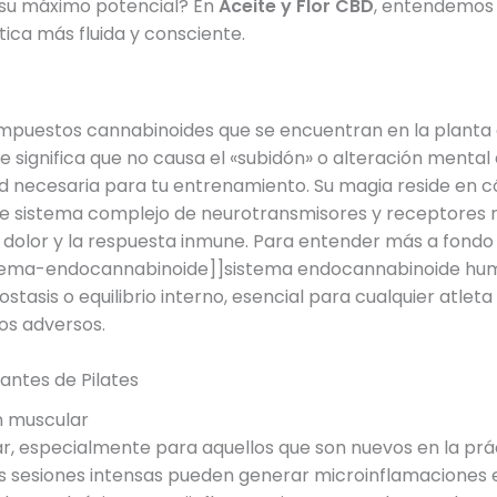
r su máximo potencial? En
Aceite y Flor CBD
, entendemos 
ica más fluida y consciente.
mpuestos cannabinoides que se encuentran en la planta d
ue significa que no causa el «subidón» o alteración menta
d necesaria para tu entrenamiento. Su magia reside en 
te sistema complejo de neurotransmisores y receptores r
el dolor y la respuesta inmune. Para entender más a fondo
sistema-endocannabinoide]]sistema endocannabinoide hum
tasis o equilibrio interno, esencial para cualquier atlet
tos adversos.
antes de Pilates
n muscular
ar, especialmente para aquellos que son nuevos en la pr
s sesiones intensas pueden generar microinflamaciones e