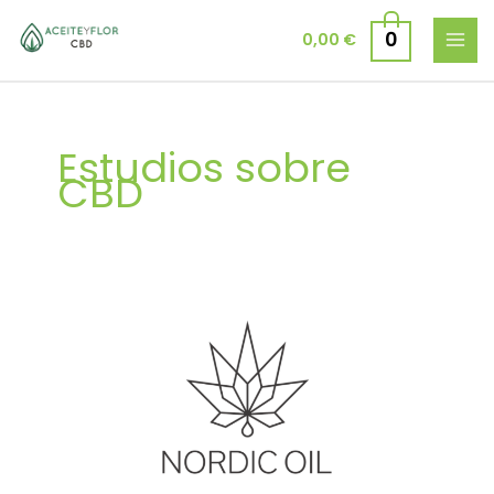
Ir
al
0
0,00
€
contenido
Estudios sobre
CBD