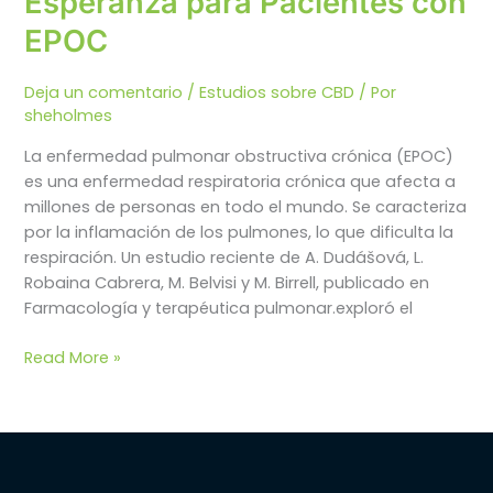
Esperanza para Pacientes con
EPOC
Deja un comentario
/
Estudios sobre CBD
/ Por
sheholmes
La enfermedad pulmonar obstructiva crónica (EPOC)
es una enfermedad respiratoria crónica que afecta a
millones de personas en todo el mundo. Se caracteriza
por la inflamación de los pulmones, lo que dificulta la
respiración. Un estudio reciente de A. Dudášová, L.
Robaina Cabrera, M. Belvisi y M. Birrell, publicado en
Farmacología y terapéutica pulmonar.exploró el
Los
Read More »
Efectos
Antiinflamatorios
del
Cannabidiol
y