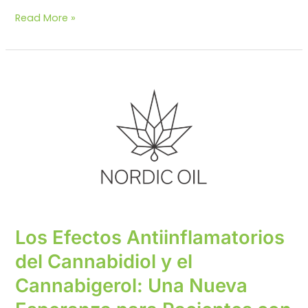
Un
Read More »
Estudio
Revela
el
Potencial
del
CBD
para
Reducir
la
Inflamación
y
Fibrosis
Asociadas
Los Efectos Antiinflamatorios
al
Asma
del Cannabidiol y el
Cannabigerol: Una Nueva