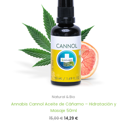
Natural & Bio
Annabis Cannol Aceite de Cáñamo – Hidratación y
Masaje 50ml
El
El
15,00
€
14,29
€
precio
precio