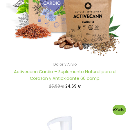
Dolor y Alivio
Activecann Cardio – Suplemento Natural para el
Corazón y Antioxidante 60 comp.
El
El
25,90
€
24,69
€
precio
precio
original
actual
era:
es:
25,90 €.
24,69 €.
¡Oferta!