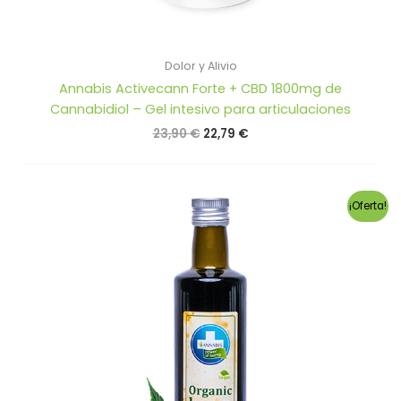
Dolor y Alivio
Annabis Activecann Forte + CBD 1800mg de
Cannabidiol – Gel intesivo para articulaciones
El
El
23,90
€
22,79
€
precio
precio
original
actual
era:
es:
23,90 €.
22,79 €.
¡Oferta!