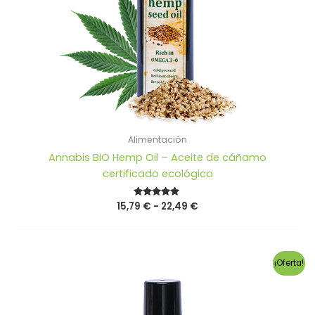
Alimentación
Annabis BIO Hemp Oil – Aceite de cáñamo
certificado ecológico
Rango
15,79
Valorado
€
-
22,49
€
con
de
5.00
precios:
de 5
desde
15,79 €
¡Oferta!
hasta
22,49 €