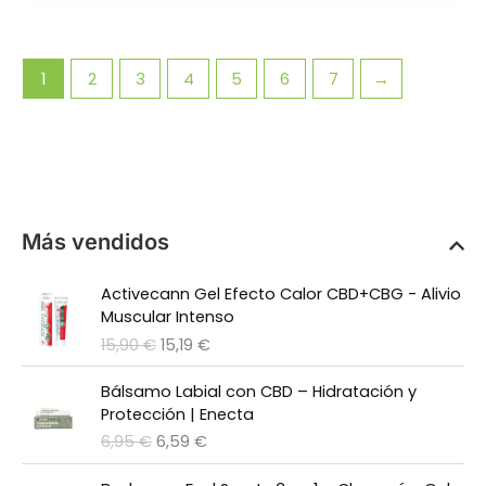
original
actual
era:
es:
15,00 €.
14,29 €.
1
2
3
4
5
6
7
→
Más vendidos
Activecann Gel Efecto Calor CBD+CBG - Alivio
Muscular Intenso
E
E
15,90
€
15,19
€
l
l
p
p
Bálsamo Labial con CBD – Hidratación y
r
r
Protección | Enecta
e
e
E
E
6,95
€
6,59
€
c
c
l
l
i
i