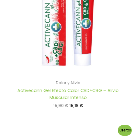
Dolor y Alivio
Activecann Gel Efecto Calor CBD+CBG – Alivio
Muscular Intenso
El
El
15,90
€
15,19
€
precio
precio
original
actual
era:
es:
15,90 €.
15,19 €.
¡Oferta!