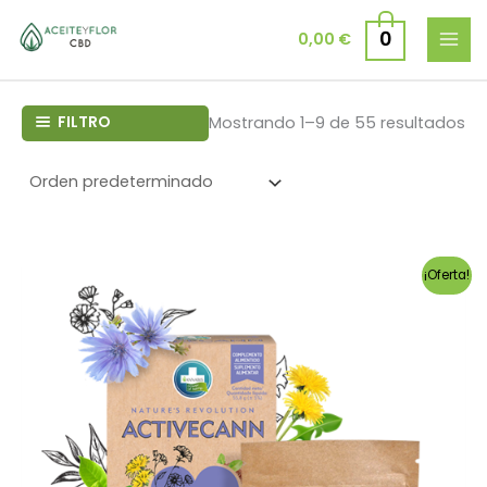
Ir
al
0
0,00
€
contenido
FILTRO
Mostrando 1–9 de 55 resultados
¡Oferta!