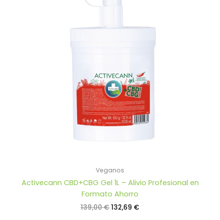
Veganos
Activecann CBD+CBG Gel 1L – Alivio Profesional en
Formato Ahorro
El
El
139,00
€
132,69
€
precio
precio