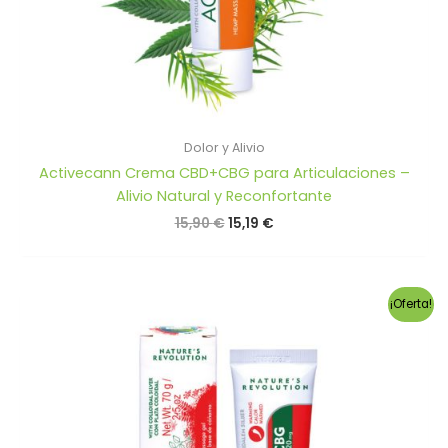
Dolor y Alivio
Activecann Crema CBD+CBG para Articulaciones –
Alivio Natural y Reconfortante
El
El
15,90
€
15,19
€
precio
precio
original
actual
era:
es:
15,90 €.
15,19 €.
¡Oferta!