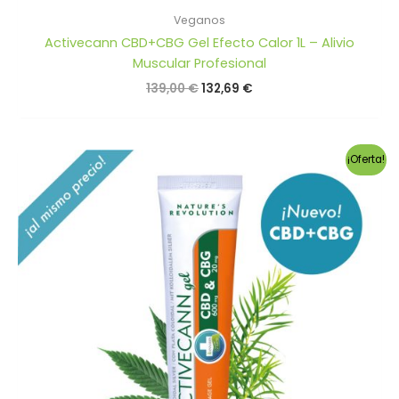
Veganos
Activecann CBD+CBG Gel Efecto Calor 1L – Alivio
Muscular Profesional
El
El
139,00
€
132,69
€
precio
precio
original
actual
era:
es:
139,00 €.
132,69 €.
¡Oferta!