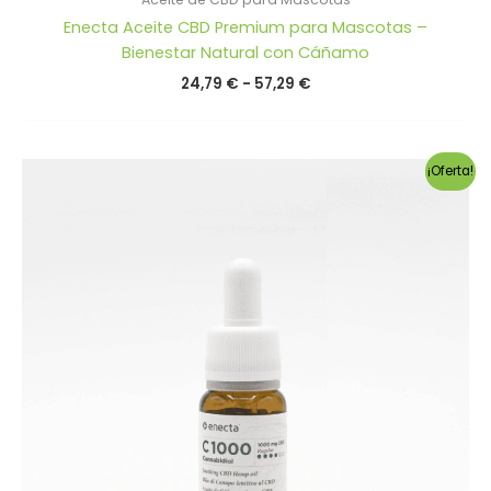
Enecta Aceite CBD Premium para Mascotas –
Bienestar Natural con Cáñamo
Rango
24,79
€
-
57,29
€
de
precios:
desde
24,79 €
¡Oferta!
hasta
57,29 €