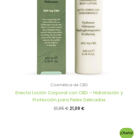
Cosmética de CBD
Enecta Loción Corporal con CBD – Hidratación y
Protección para Pieles Delicadas
El
El
21,95
€
21,09
€
precio
precio
original
actual
era:
es:
21,95 €.
21,09 €.
¡Oferta!