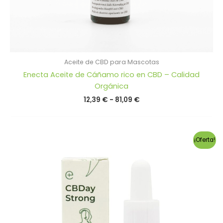
Aceite de CBD para Mascotas
Enecta Aceite de Cáñamo rico en CBD – Calidad
Orgánica
Rango
12,39
€
-
81,09
€
de
precios:
desde
12,39 €
¡Oferta!
hasta
81,09 €