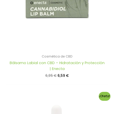
Cosmética de CBD
Bálsamo Labial con CBD – Hidratación y Protección
| Enecta
El
El
6,95
€
6,59
€
precio
precio
original
actual
era:
es:
6,95 €.
6,59 €.
¡Oferta!