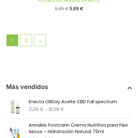
Protección Natural | Enecta
El
El
5,95
€
5,69
€
precio
precio
original
actual
era:
es:
5,95 €.
5,69 €.
1
2
→
Más vendidos
Enecta CBDay Aceite CBD Full spectrum
R
21,09
€
-
81,09
€
a
n
Annabis Footcann Crema Nutritiva para Pies
g
Secos – Hidratación Natural 75ml
o