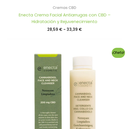
Cremas CBD
Enecta Crema Facial Antiarrugas con CBD –
Hidratación y Rejuvenecimiento
Rango
28,59
€
-
33,39
€
de
precios:
desde
28,59 €
¡Oferta!
hasta
33,39 €