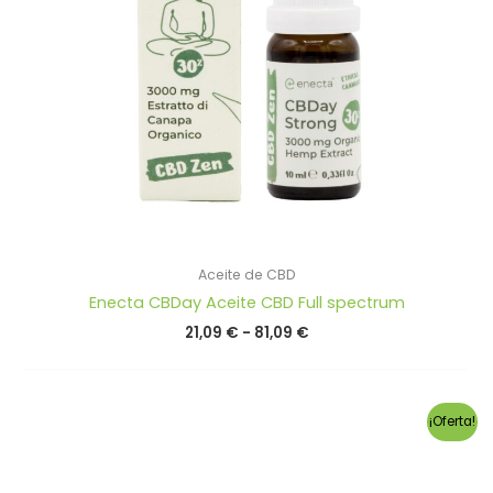
Aceite de CBD
Enecta CBDay Aceite CBD Full spectrum
Rango
21,09
€
-
81,09
€
de
precios:
desde
21,09 €
¡Oferta!
hasta
81,09 €