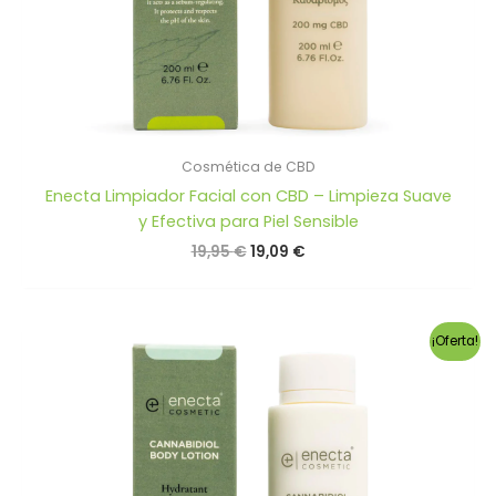
Cosmética de CBD
Enecta Limpiador Facial con CBD – Limpieza Suave
y Efectiva para Piel Sensible
El
El
19,95
€
19,09
€
precio
precio
original
actual
era:
es:
19,95 €.
19,09 €.
¡Oferta!