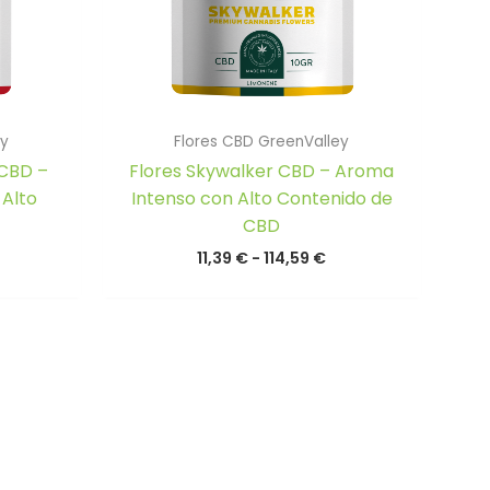
ey
Flores CBD GreenValley
 CBD –
Flores Skywalker CBD – Aroma
 Alto
Intenso con Alto Contenido de
CBD
ango
Rango
11,39
€
-
114,59
€
e
de
recios:
precios:
esde
desde
,39 €
11,39 €
asta
hasta
14,59 €
114,59 €