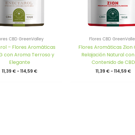
ores CBD GreenValley
Flores CBD GreenVall
rol – Flores Aromáticas
Flores Aromáticas Zion
G con Aroma Terroso y
Relajación Natural con
Elegante
Contenido de CBD
Rango
R
11,39
€
-
114,59
€
11,39
€
-
114,59
€
de
d
precios:
p
desde
d
11,39 €
11
hasta
h
114,59 €
1