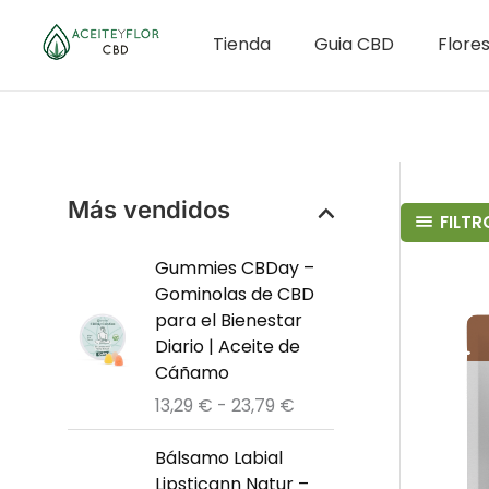
Ir
al
Tienda
Guia CBD
Flore
contenido
Más vendidos
FILTR
Gummies CBDay –
Gominolas de CBD
para el Bienestar
Diario | Aceite de
Cáñamo
R
13,29
€
-
23,79
€
a
n
Bálsamo Labial
g
Lipsticann Natur –