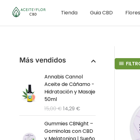
Ir
al
Tienda
Guia CBD
Flore
contenido
Más vendidos
FILTR
Annabis Cannol
Aceite de Cáñamo -
Hidratación y Masaje
50ml
E
E
15,00
€
14,29
€
l
l
p
p
Gummies CBNight –
r
r
Gominolas con CBD
e
e
y Melatonina | Sueño