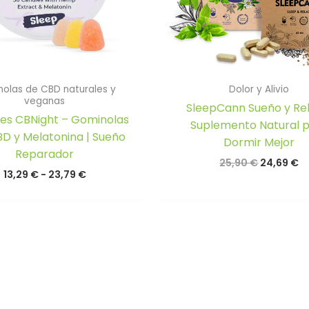
olas de CBD naturales y
Dolor y Alivio
veganas
SleepCann Sueño y Rel
s CBNight – Gominolas
Suplemento Natural 
D y Melatonina | Sueño
Dormir Mejor
Reparador
El
El
25,90
€
24,69
€
Rango
13,29
€
-
23,79
€
precio
p
de
original
a
precios:
era:
es
desde
25,90 €.
24
13,29 €
hasta
23,79 €