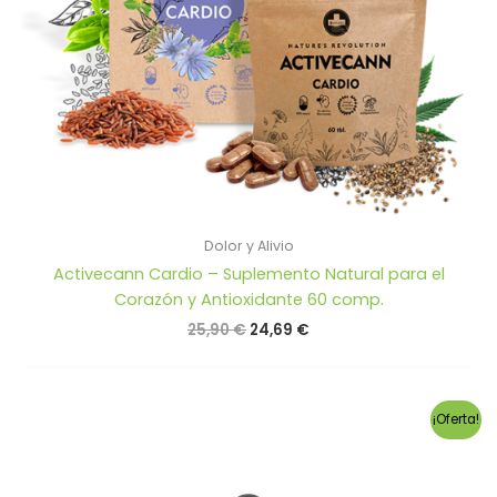
Dolor y Alivio
Activecann Cardio – Suplemento Natural para el
Corazón y Antioxidante 60 comp.
El
El
25,90
€
24,69
€
precio
precio
original
actual
era:
es:
25,90 €.
24,69 €.
¡Oferta!