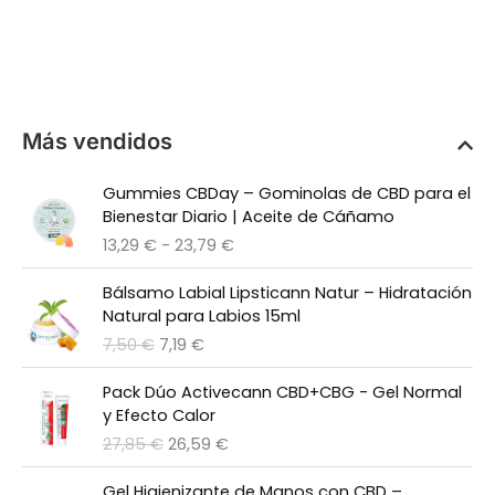
hasta
24,79 €
Más vendidos
Gummies CBDay – Gominolas de CBD para el
Bienestar Diario | Aceite de Cáñamo
R
13,29
€
-
23,79
€
a
n
Bálsamo Labial Lipsticann Natur – Hidratación
g
Natural para Labios 15ml
o
E
E
7,50
€
7,19
€
d
l
l
e
p
p
Pack Dúo Activecann CBD+CBG - Gel Normal
p
r
r
y Efecto Calor
r
e
e
E
E
27,85
€
26,59
€
e
c
c
l
l
c
i
i
p
p
Gel Higienizante de Manos con CBD –