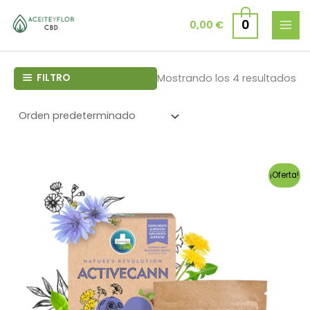
Ir
al
0
0,00
€
contenido
FILTRO
Mostrando los 4 resultados
¡Oferta!