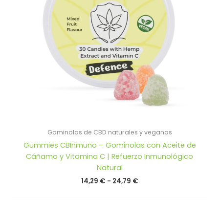
Gominolas de CBD naturales y veganas
Gummies CBInmuno – Gominolas con Aceite de
Cáñamo y Vitamina C | Refuerzo Inmunológico
Natural
Rango
14,29
€
-
24,79
€
de
precios:
desde
14,29 €