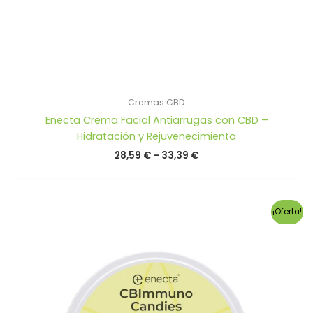
Cremas CBD
Enecta Crema Facial Antiarrugas con CBD –
Hidratación y Rejuvenecimiento
Rango
28,59
€
-
33,39
€
de
precios:
desde
28,59 €
¡Oferta!
hasta
33,39 €