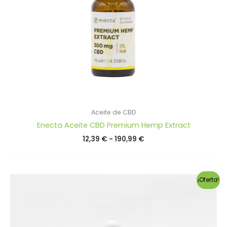
Aceite de CBD
Enecta Aceite CBD Premium Hemp Extract
Rango
12,39
€
-
190,99
€
de
precios:
desde
12,39 €
¡Oferta!
hasta
190,99 €