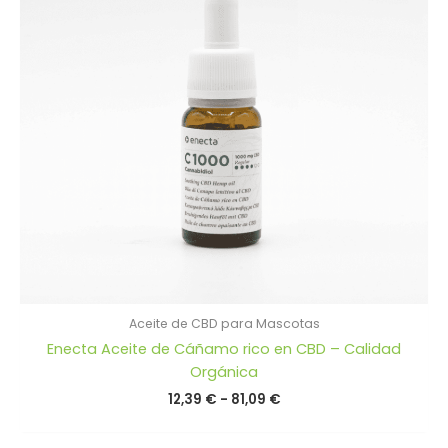
Aceite de CBD para Mascotas
Enecta Aceite de Cáñamo rico en CBD – Calidad
Orgánica
Rango
12,39
€
-
81,09
€
de
precios: