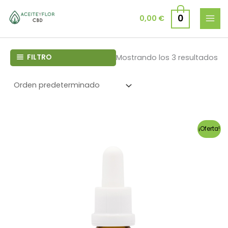
Ir
al
0
0,00
€
contenido
FILTRO
Mostrando los 3 resultados
¡Oferta!