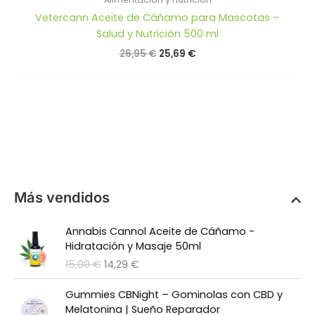
Vetercann Aceite de Cáñamo para Mascotas –
Salud y Nutrición 500 ml
El
El
26,95
€
25,69
€
precio
precio
original
actual
era:
es:
26,95 €.
25,69 €.
Más vendidos
Annabis Cannol Aceite de Cáñamo -
Hidratación y Masaje 50ml
E
E
15,00
€
14,29
€
l
l
p
p
Gummies CBNight – Gominolas con CBD y
r
r
Melatonina | Sueño Reparador