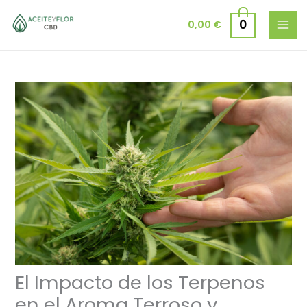
Ir
al
0
0,00
€
contenido
El Impacto de los Terpenos
en el Aroma Terroso y