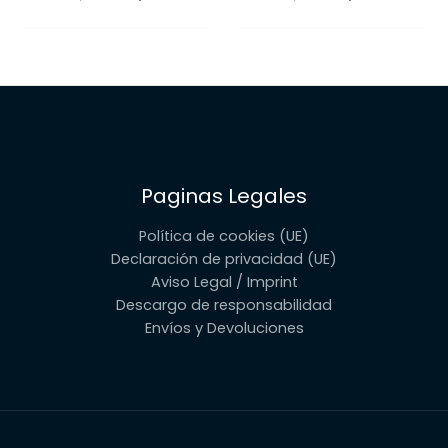
precio
precio
precio
precio
original
actual
original
actual
era:
es:
era:
es:
139,00 €.
132,69 €.
25,90 €.
24,69 €.
Paginas Legales
Política de cookies (UE)
Declaración de privacidad (UE)
Aviso Legal / Imprint
Descargo de responsabilidad
Envíos y Devoluciones