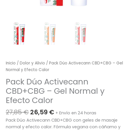
Inicio
/
Dolor y Alivio
/ Pack Dúo Activecann CBD+CBG – Gel
Normal y Efecto Calor
Pack Dúo Activecann
CBD+CBG – Gel Normal y
Efecto Calor
El
El
27,85
€
26,59
€
+ Envío en 24 horas
precio
precio
Pack Dúo Activecann CBD+CBG con geles de masaje
original
actual
normal y efecto calor. Fórmula vegana con cáñamo y