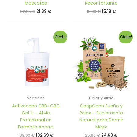
Mascotas
Reconfortante
El
El
El
El
22,95
€
21,89
€
15,90
€
15,19
€
precio
precio
precio
precio
original
actual
original
actual
era:
es:
era:
es:
22,95 €.
21,89 €.
15,90 €.
15,19 €.
¡Oferta!
¡Oferta!
Veganos
Dolor y Alivio
Activecann CBD+CBG
SleepCann Sueño y
Gel 1L – Alivio
Relax – Suplemento
Profesional en
Natural para Dormir
Formato Ahorro
Mejor
El
El
El
El
139,00
€
132,69
€
25,90
€
24,69
€