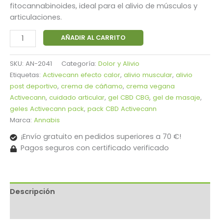
era:
es:
fitocannabinoides, ideal para el alivio de músculos y
27,85 €.
26,59 €.
articulaciones.
Pack
AÑADIR AL CARRITO
Dúo
Activecann
SKU:
AN-2041
Categoría:
Dolor y Alivio
CBD+CBG
Etiquetas:
Activecann efecto calor
,
alivio muscular
,
alivio
-
post deportivo
,
crema de cáñamo
,
crema vegana
Gel
Activecann
,
cuidado articular
,
gel CBD CBG
,
gel de masaje
,
Normal
geles Activecann pack
,
pack CBD Activecann
y
Marca:
Annabis
Efecto
¡Envío gratuito en pedidos superiores a 70 €!
Calor
Pagos seguros con certificado verificado
cantidad
Descripción
Información adicional